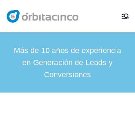
Diseño
Consultor de Diseño
Web, SEO y
Web y
Marketing Digital en
Madrid. Consultor
Más de 10 años de experiencia
Marketi
Google Ads y
en Generación de Leads y
Facebook Ads.
ng
Conversiones
Digital
en
Madrid