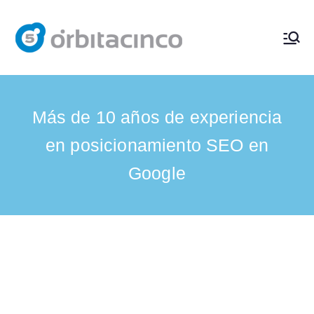
Diseño
Consultor de Diseño
Web, SEO y
Web y
Marketing Digital en
Madrid. Consultor
Más de 10 años de experiencia
Marketi
Google Ads y
en posicionamiento SEO en
Facebook Ads.
ng
Google
Digital
en
Madrid